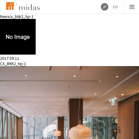
JP
EN
News
cx_bkk2_hp-1
2017.09.11
CX_BKK2_hp-1