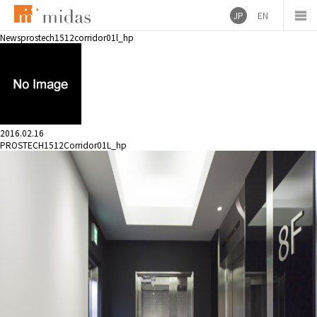
JP
EN
News
prostech1512corridor01l_hp
2016.02.16
PROSTECH1512Corridor01L_hp