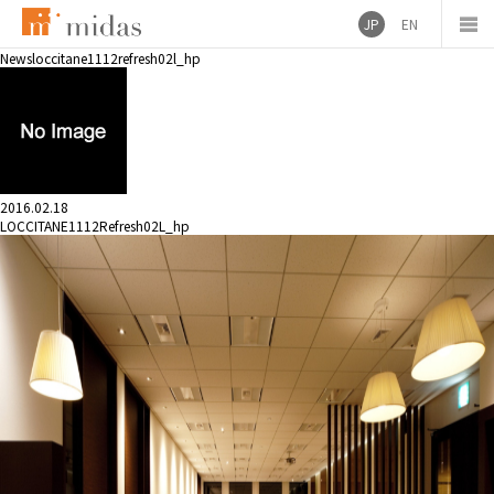
JP
EN
News
loccitane1112refresh02l_hp
2016.02.18
LOCCITANE1112Refresh02L_hp