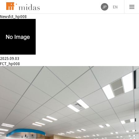
JP
EN
News
fct_hp008
2025.09.03
FCT_hp008