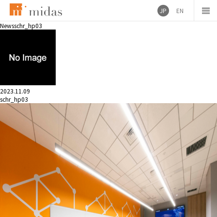
JP
EN
News
schr_hp03
2023.11.09
schr_hp03