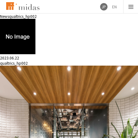
JP
EN
News
qualtrics_hp002
2023.06.22
qualtrics_hp002