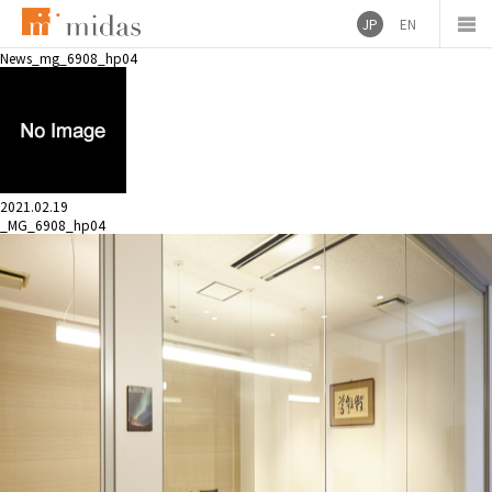
JP
EN
News
_mg_6908_hp04
2021.02.19
_MG_6908_hp04