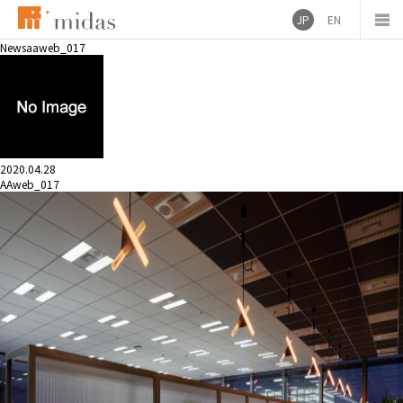
JP
EN
News
aaweb_017
2020.04.28
AAweb_017