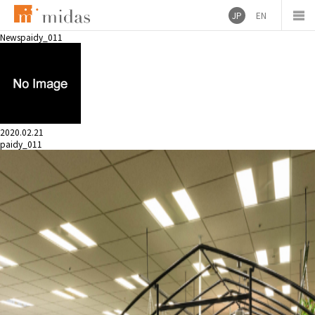
JP
EN
News
paidy_011
2020.02.21
paidy_011