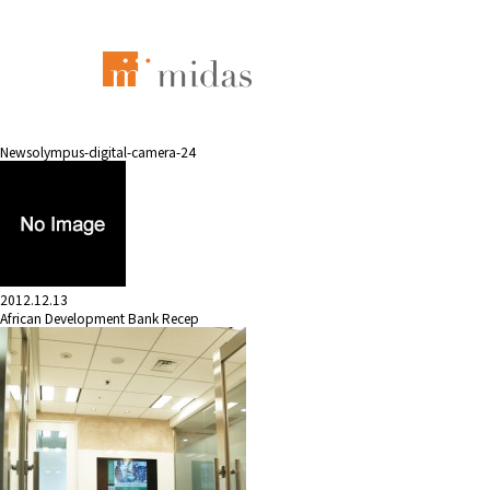
News
olympus-digital-camera-24
2012.12.13
African Development Bank Recep