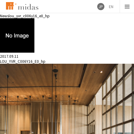
JP
EN
News
lou_yvr_c006y16_e0_hp
2017.09.11
LOU_YVR_C006Y16_E0_hp