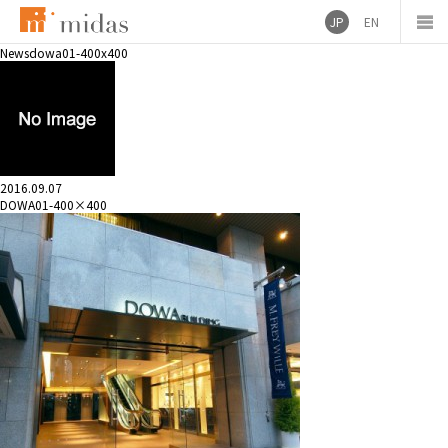
JP
EN
News
dowa01-400x400
2016.09.07
DOWA01-400×400