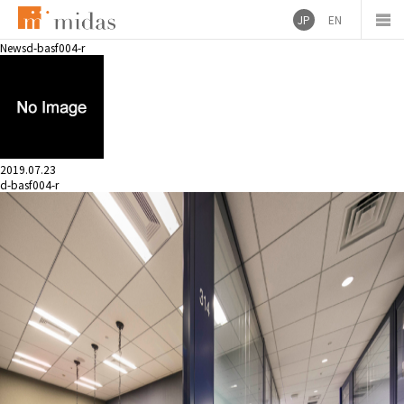
JP
EN
News
d-basf004-r
2019.07.23
d-basf004-r