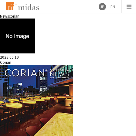
JP
EN
News
corian
2023.05.19
Corian