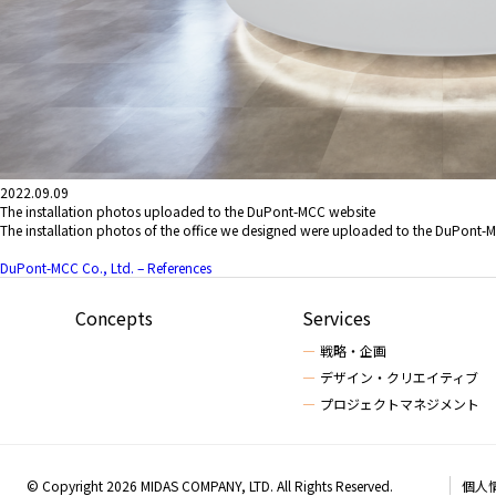
2022.09.09
The installation photos uploaded to the DuPont-MCC website
The installation photos of the office we designed were uploaded to the DuPont-
DuPont-MCC Co., Ltd. – References
Concepts
Services
戦略・企画
デザイン・クリエイティブ
プロジェクトマネジメント
© Copyright 2026 MIDAS COMPANY, LTD. All Rights Reserved.
個人